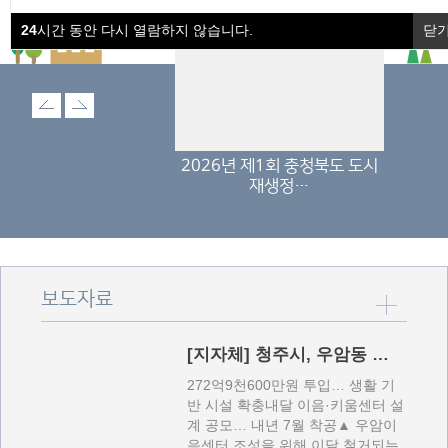
24
시간 동안 다시 열람하지 않습니다.
닫
[공지] 2026년 상반기 충청북도 도시재생…
2026.03.06
Previous
Next
[공지] 2026년 상반기 충청북도 도시재생…
2026.01.13
충청북도 도시
2026년 제1회 충청북도 도시
[공지] 2026년 하반기 충청북도 도시재생…
2026.07.31
…
재생정…
더보기
보도자료
[지자체] 청주시, 우암동 노후주거지…
​272억9천600만원 투입… 생활 기
반 시설 확충내달 이음·키움센터 설
계 공모… 내년 7월 착공▲ 우암이
음센터 조성을 위해 이달 철거되는