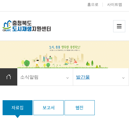
홈으로
사이트맵
충청북도 도시재생
메
홈으로 이동
소식알림
발간물
자료집
보고서
웹진