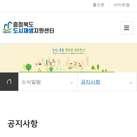
홈으로
사이트맵
충청북도 도시재생
메
홈으로 이동
소식알림
공지사항
공지사항