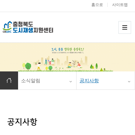
홈으로
사이트맵
충청북도 도시재생
메
홈으로 이동
소식알림
공지사항
공지사항