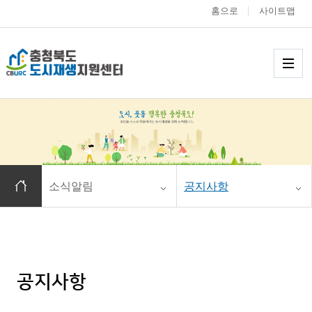
홈으로
사이트맵
충청북도 도시재생
메
홈으로 이동
소식알림
공지사항
공지사항