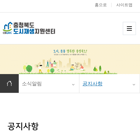
홈으로
사이트맵
충청북도 도시재생
메
홈으로 이동
소식알림
공지사항
공지사항