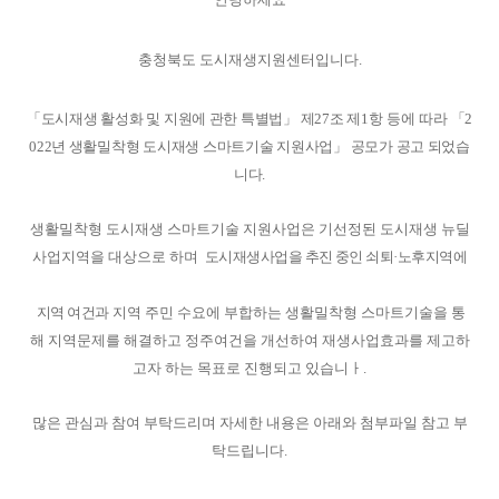
충청북도 도시재생지원센터입니다.
「
도시재생 활성화 및 지원에 관한 특별법
」
제
27
조 제
1
항
등에 따라
「2
022년
생활밀착형 도시재생 스마트기술 지원사업
」 공모가 공고 되었습
니다.
생활밀착형 도시재생 스마트기술 지원사업은 기선정된 도시재생 뉴딜
사업지역을 대상으로 하며
도시재생사업을 추진 중인 쇠퇴
·
노후지역에
지역 여건과
지역 주민 수요에 부합하는 생활밀착형 스마트기술을 통
해 지역문제를 해결하고 정주여건을 개선하여 재생사업효과를 제고하
고자 하는 목표로 진행되고 있습니ㅏ.
많은 관심과 참여 부탁드리며 자세한 내용은 아래와 첨부파일 참고 부
탁드립니다.