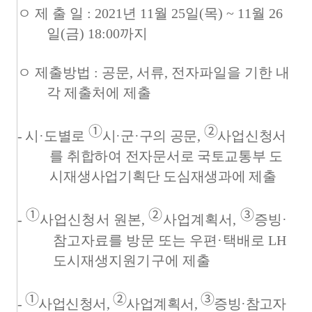
ㅇ 제 출 일
: 2021
년
11
월
25
일
(
목
) ~ 11
월
26
일
(
금
) 18:00
까지
ㅇ 제출방법
:
공문
,
서류
,
전자파일을 기한 내
각 제출처에 제출
➀
➁
-
시
·
도별로
시
·
군
·
구의 공문
,
사업신청서
를 취합하여 전자문서로 국토교통부 도
시재생사업기획단 도심재생과에 제출
➀
➁
➂
-
사업신청서 원본
,
사업계획서
,
증빙
·
참고자료를 방문 또는 우편
·
택배로
LH
도시재생지원기구에 제출
➀
➁
➂
-
사업신청서
,
사업계획서
,
증빙
·
참고자