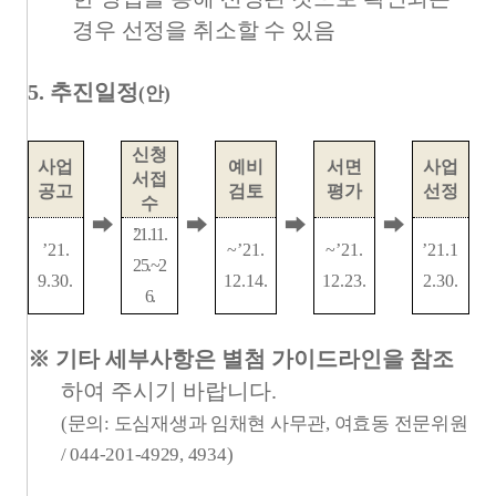
경우 선정을 취소할 수 있음
5.
추진일정
(
안
)
신청
사업
예비
서면
사업
서접
공고
검토
평가
선정
수
➡
➡
➡
➡
21.11.
’21.
~’21.
~’21.
’21.1
25.~2
9.30.
12.14.
12.23.
2.30.
6.
※
기타 세부사항은 별첨 가이드라인을 참조
하여 주시기 바랍니다
.
(
문의
:
도심재생과 임채현 사무관
,
여효동 전문위원
/ 044-201-4929, 4934)