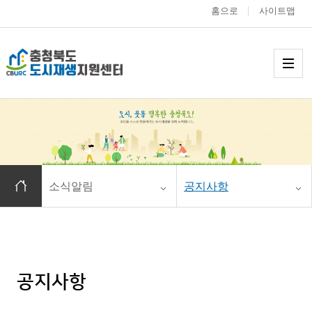
홈으로
사이트맵
충청북도 도시재생
메
홈으로 이동
소식알림
공지사항
공지사항