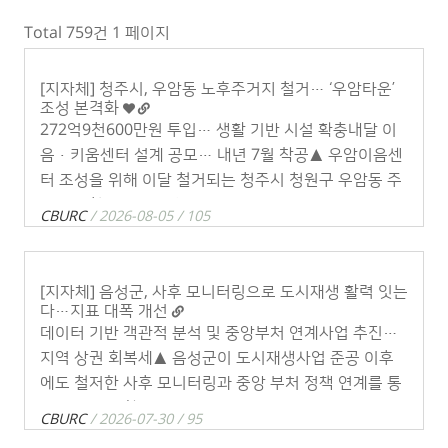
Total 759건
1 페이지
[지자체] 청주시, 우암동 노후주거지 철거… ‘우암타운’
조성 본격화
​272억9천600만원 투입… 생활 기반 시설 확충내달 이
음·키움센터 설계 공모… 내년 7월 착공▲ 우암이음센
터 조성을 위해 이달 철거되는 청주시 청원구 우암동 주
택가. / 청주시［중부매일 김미나 기자］ 낡은 주택이 밀집
CBURC
/ 2026-08-05 / 105
한 무심천 동쪽 청주 우암동이 . . .
[지자체] 음성군, 사후 모니터링으로 도시재생 활력 잇는
다…지표 대폭 개선
데이터 기반 객관적 분석 및 중앙부처 연계사업 추진…
지역 상권 회복세▲ 음성군이 도시재생사업 준공 이후
에도 철저한 사후 모니터링과 중앙 부처 정책 연계를 통
해 지속 가능한 지역 성장 기반을 다지고 있다.(사진=역
CBURC
/ 2026-07-30 / 95
말 도시재생사업 / 음성군 제공)충북 음 . . .