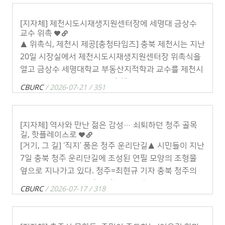
[지자체] 제천시도시재생지원센터장에 세명대 금상수
교수 위촉
▲ 위촉식, 제천시 제공[충청타임즈] 충북 제천시는 지난
20일 시장실에서 제천시도시재생지원센터장 위촉식을
열고 금상수 세명대학교 부동산지적학과 교수를 제천시
도시재생지원센터장으로 위촉했다.신임 센터장은 민선
CBURC
/ 2026-07-21 / 351
9기 시정 방향에 맞춰 행복도시 제천 실현을 . . .
[지자체] 역사와 만난 젊은 감성… 쇠퇴하던 청주 골목
길, 핫플레이스로
[거기, 그 길] ‘직지’ 품은 청주 운리단길▲ 시민들이 지난
7일 충북 청주 운리단길에 조성된 연필 모양의 조형물
옆으로 지나가고 있다. 청주=최현규 기자 충북 청주의
운리단길은 흥덕구 운천동 청주고인쇄박물관에서 흥덕
CBURC
/ 2026-07-17 / 318
초등학교를 거쳐 운천신봉 . . .