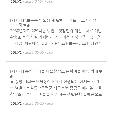
CBURC
/ 2026-07-01 / 566
가 도시재생사업의 성공적인 . . .
[지자체] "보은읍 원도심 새 활력"…국토부 도시재생 공
모 선정
2030년까지 229억원 투입…생활환경 개선·체류 기반
확충▲ 복합시설 리커버리 스테이션 조성 조감도.(보은
군 제공. 재판매 및 DB금지)/뉴스1(보은=뉴스1) 장인수
기자 = 충북 보은군이 보은읍 원도심 도시재생사업을 추
CBURC
/ 2026-06-30 / 569
진한다.1일 보은군에 따르면 . . .
[지자체] 증평 메리놀 마을창작소 문화예술 향유 확대
▲ 증평 메리놀 마을창작소에서 진행되는 이지원 작가
의 별별아트살롱. /증평군 제공충북 증평군 메리놀 마을
창작소가 주민과 예술을 연결하는 생활문화 플랫폼으로
자리 잡으며 원도심에 새로운 활력을 불어넣고 있다.메
CBURC
/ 2026-06-25 / 803
리놀 마을창작소는 도시재생사업으로 조성된 복 . . .