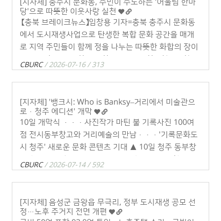
[지자체] 충주시 문화동, 주민이 주도하는 '어울림 한마
당'으로 따뜻한 이웃사랑 실천
【충북 브레이크뉴스】임창용 기자=충북 충주시 문화동
에서 도시재생사업으로 탄생한 복합 문화 공간을 매개
로 지역 주민들이 함께 정을 나누는 따뜻한 화합의 장이
열렸다. 충주시 문화동 문화마을관리사회적협동조합은
CBURC
/ 2026-07-16 / 313
도시재생 뉴딜사업을 통해 . . .
[지자체] '뱅크시: Who is Banksy–거리에서 미술관으
로·청주 에디션' 개막
10일 개막식 ···사진작가 마틴 불 기록사진 100여
점 전시동부창고와 거리예술의 만남···'기록문화도
시 청주' 새로운 문화 콘텐츠 기대 ▲ 10일 청주 동부창
고에서 열린 뱅크시 사진전 개막식에서 이장섭 청주시
CBURC
/ 2026-07-14 / 592
장(오른쪽에서 5번째)과 임은성 . . .
[지자체] 음성군 금왕읍 무극리, 정부 도시재생 공모 선
정…노후 주거지 전면 개편