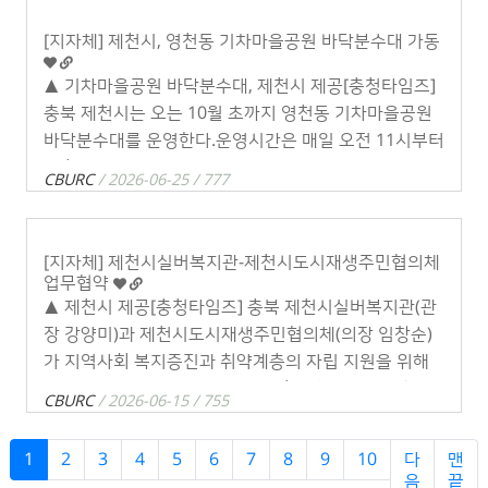
[지자체] 제천시, 영천동 기차마을공원 바닥분수대 가동
▲ 기차마을공원 바닥분수대, 제천시 제공[충청타임즈]
충북 제천시는 오는 10월 초까지 영천동 기차마을공원
바닥분수대를 운영한다.운영시간은 매일 오전 11시부터
오후 6시까지이며 매 정시부터 50분간 가동된다. 다만
CBURC
/ 2026-06-25 / 777
우천 등 기상 상황에 따라 . . .
[지자체] 제천시실버복지관-제천시도시재생주민협의체
업무협약
▲ 제천시 제공[충청타임즈] 충북 제천시실버복지관(관
장 강양미)과 제천시도시재생주민협의체(의장 임창순)
가 지역사회 복지증진과 취약계층의 자립 지원을 위해
손을 맞잡았다.양 기관은 15일 제천시실버복지관에서
CBURC
/ 2026-06-15 / 755
지역사회 시민 복지증진에 기여하고 치유농업 활 . . .
1
2
3
4
5
6
7
8
9
10
다
맨
음
끝