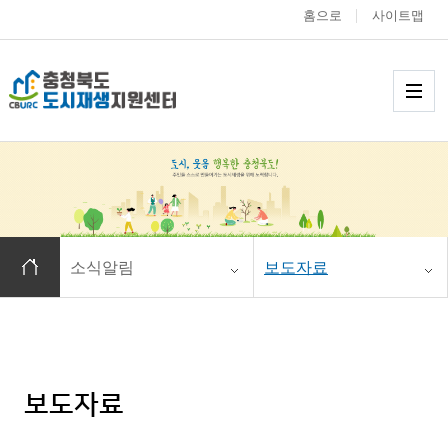
홈으로
사이트맵
충청북도 도시재생
메
홈으로 이동
소식알림
보도자료
보도자료