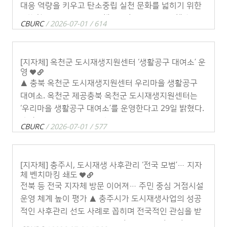
대응 역량을 키우고 탄소중립 실천 문화를 넓히기 위한
특별한 교육 과정을 마련했다.옥천군 다가치동행센터는
CBURC
/ 2026-07-01 / 614
관내 어린이집과 유치원 원아들을 대상으로 기 . . .
[지자체] 옥천군 도시재생지원센터 ‘생활공구 대여소’ 운
영
▲ 충북 옥천군 도시재생지원센터 우리마을 생활공구
대여소. 옥천군 제공충북 옥천군 도시재생지원센터는
‘우리마을 생활공구 대여소’를 운영한다고 29일 밝혔다.
생활공구 대여소는 가정에서 사용 빈도는 낮지만 필요
CBURC
/ 2026-07-01 / 577
할 때 구매 부담이 큰 공구를 주민들에게 무료 . . .
[지자체] 충주시, 도시재생 사후관리 ‘전국 모범’… 지자
체 벤치마킹 쇄도
전북 등 전국 지자체 방문 이어져… 주민 중심 거점시설
운영 체계 높이 평가 ▲ 충주시가 도시재생사업의 성공
적인 사후관리 선도 사례로 꼽히며 전국적인 관심을 받
고 있다. 타지자체 방문 사진 / 충주시 제공충북 충주시