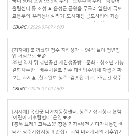
국비 50억 포함 93.9억 투입…노후주택 수리·금빛어
울림센터 등 조성 ▲ 음성군 금왕읍 무극리 일원이 국토
교통부의 ‘우리동네살리기’ 도시재생 공모사업에 최종
선정되면서 노후 주거환경 개선과 지역 활성화에 탄력
CBURC
/ 2026-07-07 / 503
이 붙게 됐다.(사진=종합구상도 . . .
[지자체] 불 꺼졌던 청주 지하상가… 94억 들여 청년창
업 거점으로
35년 역사 뒤 청년공간 재탄생공방·문화·청소년 기능
결합차수판·배수시설로 침수 대비입주업체 자생력 확
보는 과제▲ [천지일보 청주=김홍진 기자] 35년간 청주
원도심 상권의 한 축을 담당하다 2022년 모든 점포가 문
CBURC
/ 2026-07-02 / 502
을 닫은 대현지하상가가 청년창업지원 . . .
[지자체] 옥천군 다가치동행센터, 청주기상지청과 협력
‘어린이 기후탐험대’ 운영
【충북 브레이크뉴스】임창용 기자=옥천군 다가치동행센
터가 청주기상지청과 손잡고 지역 미래세대의 기후위기