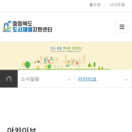
홈으로
사이트맵
충청북도 도시재생
메
홈으로 이동
소식알림
아카이브
아카이브