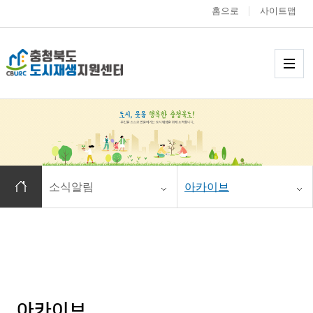
홈으로
사이트맵
충청북도 도시재생
메
홈으로 이동
소식알림
아카이브
아카이브