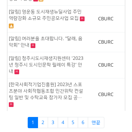
[알림] 영운동 도시재생뉴딜사업 주민
역량강화 소규모 주민공모사업 모집
CBURC
H
[알림] 여러분을 초대합니다. "달래, 음
CBURC
악회" 안내
H
[알림] 청주시도시재생지원센터 '2023
년 청주시 도시인문학 릴레이 특강' 안
CBURC
내
H
[한국사회적기업진흥원] 2023년 스포
츠분야 사회적협동조합 민간위탁 컨설
CBURC
팅 일반 및 수탁교육 참가자 모집 공…
H
1
2
3
4
5
6
맨끝