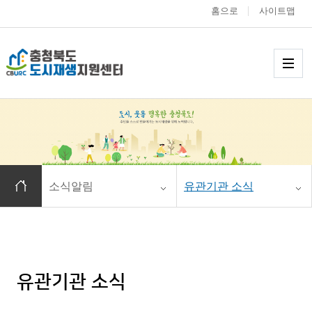
홈으로
사이트맵
충청북도 도시재생
메
홈으로 이동
소식알림
유관기관 소식
유관기관 소식