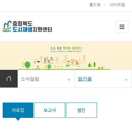
홈으로
사이트맵
충청북도 도시재생
메
홈으로 이동
소식알림
발간물
자료집
보고서
웹진