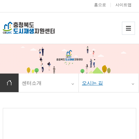
홈으로
사이트맵
충청북도 도시재생
메
홈으로 이동
센터소개
오시는 길