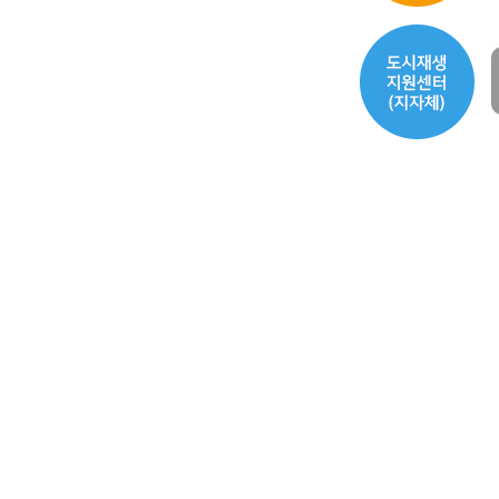
도
시
재