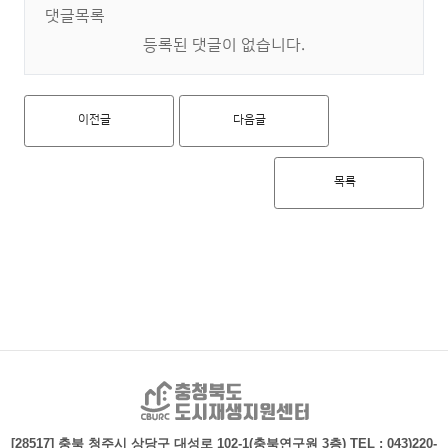
댓글목록
등록된 댓글이 없습니다.
이전글
다음글
목록
충청북도 도시재생지
[28517] 충북 청주시 상당구 대성로 102-1(충북연구원 3층)
TEL : 043)220-